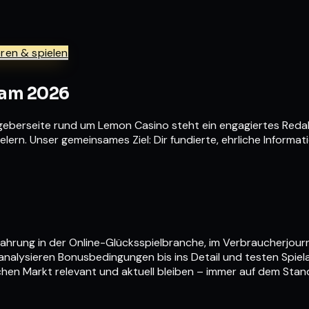
eren & spielen
eam 2026
tgeberseite rund um Lemon Casino steht ein engagiertes Red
ern. Unser gemeinsames Ziel: Dir fundierte, ehrliche Informa
ahrung in der Online-Glücksspielbranche, im Verbraucherjourn
analysieren Bonusbedingungen bis ins Detail und testen Spiel
hen Markt relevant und aktuell bleiben – immer auf dem Stan