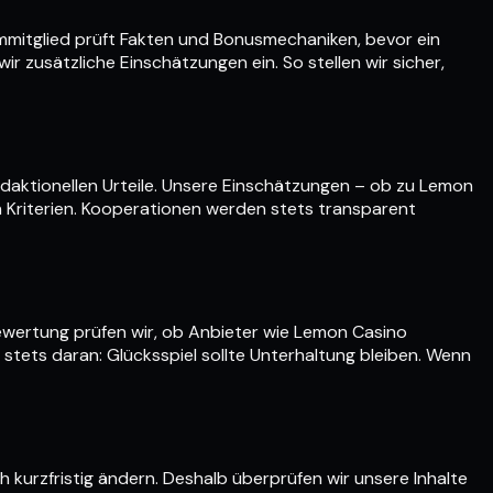
ammitglied prüft Fakten und Bonusmechaniken, bevor ein
r zusätzliche Einschätzungen ein. So stellen wir sicher,
daktionellen Urteile. Unsere Einschätzungen – ob zu Lemon
n Kriterien. Kooperationen werden stets transparent
 Bewertung prüfen wir, ob Anbieter wie Lemon Casino
 stets daran: Glücksspiel sollte Unterhaltung bleiben. Wenn
kurzfristig ändern. Deshalb überprüfen wir unsere Inhalte