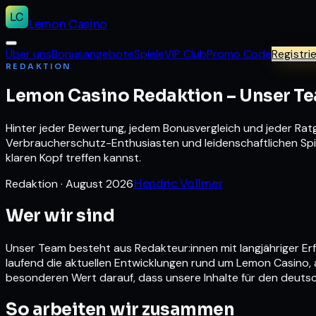
Lemon Casino
Über uns
Bonusangebote
Spiele
VIP Club
Promo Code
Registri
REDAKTION
Lemon Casino Redaktion – Unser T
Hinter jeder Bewertung, jedem Bonusvergleich und jeder Ra
Verbraucherschutz-Enthusiasten und leidenschaftlichen Spiel
klaren Kopf treffen kannst.
Redaktion
·
August 2026
Hendric Vollmer
Wer wir sind
Unser Team besteht aus Redakteur:innen mit langjähriger Erf
laufend die aktuellen Entwicklungen rund um Lemon Casino, 
besonderen Wert darauf, dass unsere Inhalte für den deutsc
So arbeiten wir zusammen