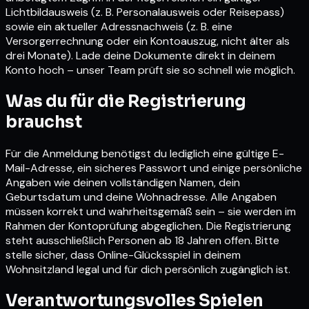
Lichtbildausweis (z. B. Personalausweis oder Reisepass)
sowie ein aktueller Adressnachweis (z. B. eine
Versorgerrechnung oder ein Kontoauszug, nicht älter als
drei Monate). Lade deine Dokumente direkt in deinem
Konto hoch – unser Team prüft sie so schnell wie möglich.
Was du für die Registrierung
brauchst
Für die Anmeldung benötigst du lediglich eine gültige E-
Mail-Adresse, ein sicheres Passwort und einige persönliche
Angaben wie deinen vollständigen Namen, dein
Geburtsdatum und deine Wohnadresse. Alle Angaben
müssen korrekt und wahrheitsgemäß sein – sie werden im
Rahmen der Kontoprüfung abgeglichen. Die Registrierung
steht ausschließlich Personen ab 18 Jahren offen. Bitte
stelle sicher, dass Online-Glücksspiel in deinem
Wohnsitzland legal und für dich persönlich zugänglich ist.
Verantwortungsvolles Spielen