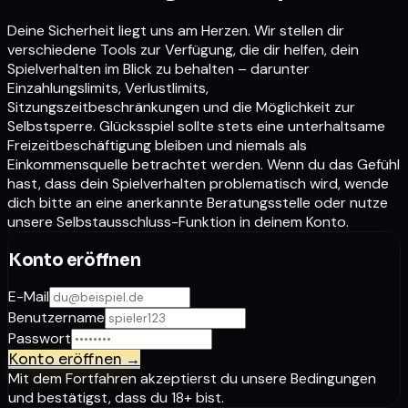
Deine Sicherheit liegt uns am Herzen. Wir stellen dir
verschiedene Tools zur Verfügung, die dir helfen, dein
Spielverhalten im Blick zu behalten – darunter
Einzahlungslimits, Verlustlimits,
Sitzungszeitbeschränkungen und die Möglichkeit zur
Selbstsperre. Glücksspiel sollte stets eine unterhaltsame
Freizeitbeschäftigung bleiben und niemals als
Einkommensquelle betrachtet werden. Wenn du das Gefühl
hast, dass dein Spielverhalten problematisch wird, wende
dich bitte an eine anerkannte Beratungsstelle oder nutze
unsere Selbstausschluss-Funktion in deinem Konto.
Konto eröffnen
E-Mail
Benutzername
Passwort
Konto eröffnen
→
Mit dem Fortfahren akzeptierst du unsere Bedingungen
und bestätigst, dass du 18+ bist.